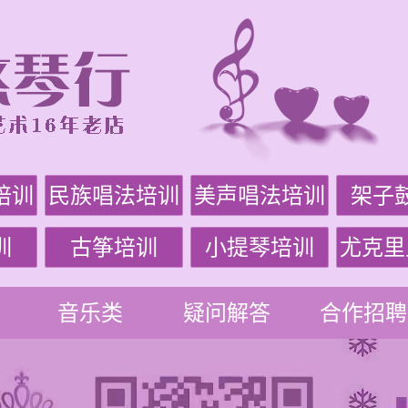
培训
民族唱法培训
美声唱法培训
架子
训
古筝培训
小提琴培训
尤克里
音乐类
疑问解答
合作招聘